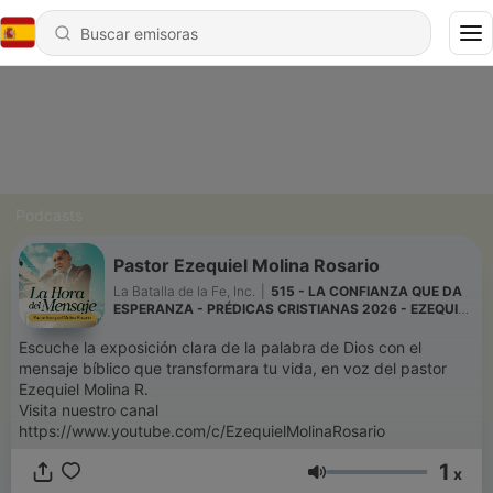
Podcasts
Pastor Ezequiel Molina Rosario
La Batalla de la Fe, Inc.
|
515 - LA CONFIANZA QUE DA
ESPERANZA - PRÉDICAS CRISTIANAS 2026 - EZEQUIEL
MOLINA ROSARIO
Escuche la exposición clara de la palabra de Dios con el
mensaje bíblico que transformara tu vida, en voz del pastor
Ezequiel Molina R.
Visita nuestro canal
https://www.youtube.com/c/EzequielMolinaRosario
1
x
Volumen