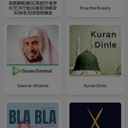
深度睡眠|解压|冥想|疗愈养
生|艺术疗愈|白噪音|助眠音
Pray the Rosary
乐|轻音乐|苏阳阳频道
Saad al-Ghamdi
Kuran Dinle