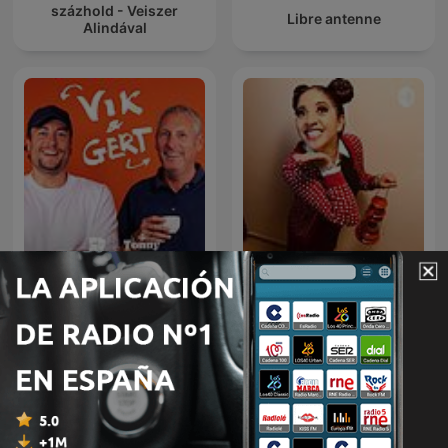
százhold - Veiszer
Libre antenne
Alindával
Cuentos infantiles - Tacita
Vik & Gert
Cuenta Cuentos
Más podcasts internacionales de Para toda
la familia