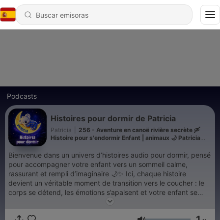
Podcasts
Histoires pour dormir de Patricia
Patricia
|
256 - Aventure en canoë rivière secrète 🛶
Histoire pour s'endormir Enfant | animaux 🌙 Patricia
Histoires
Bienvenue dans un univers d’histoires audio pour dormir, pensé
pour accompagner votre enfant vers un sommeil calme,
rassurant et rempli d’imaginaire 🌙✨ Ici, chaque histoire
devient un véritable moment de transition vers le coucher : le
corps se détend, les émotions s’apaisent et votre enfant se
sent en sécurité, prêt à s’endormir en douceur. 🎙️ Des histoires
racontées avec une voix douce et enveloppante, pour aider
1