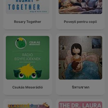
Rosary Together
Povești pentru copii
Csukás Meserádió
นิทานชาดก