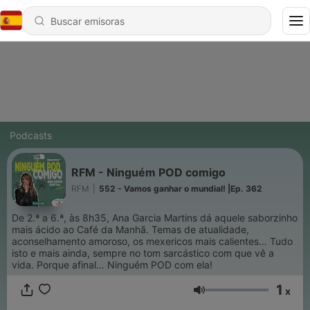
Podcasts
RFM - Ninguém POD comigo
RFM
|
552 - Vamos ganhar o mundial! |Ep. 362
De 2.ª a 6.ª, às 8h35, Ana Garcia Martins dá aquele saborzinho
mais ácido ao Café da Manhã. Temas de atualidade,
aconselhamento amoroso, os mexericos mais calientes… Tudo
isto e mais ainda, sempre no tom sarcástico com que vê a
vida. Porque afinal… Ninguém POD com ela!
1
x
Volumen