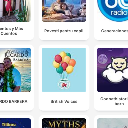
entos y Más
Povești pentru copii
Generacione
Cuentos
Godnathistori
ARDO BARRERA
British Voices
børn