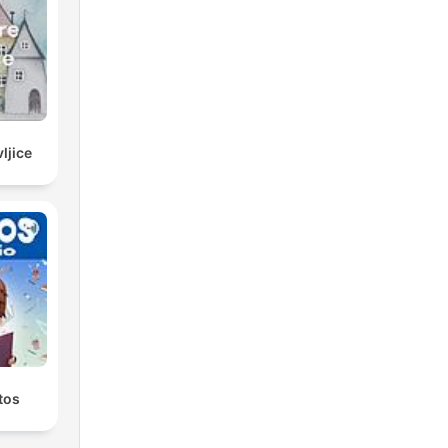
ljice
tos