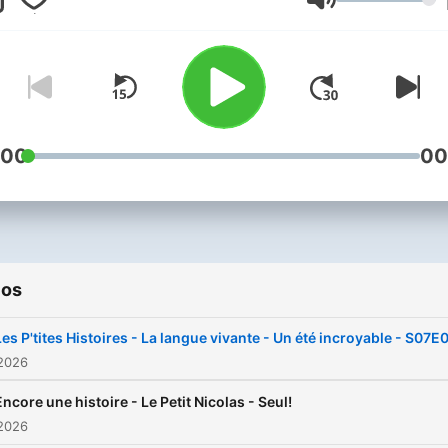
éducatifs et petites histoir
Volumen
pour offrir un moment de
drôles qui susciteront à la 
complicité et de partage e
curiosité et sourires.
famille.
:00
00
ios
Les P'tites Histoires - La langue vivante - Un été incroyable - S07E
 2026
Encore une histoire - Le Petit Nicolas - Seul!
 2026