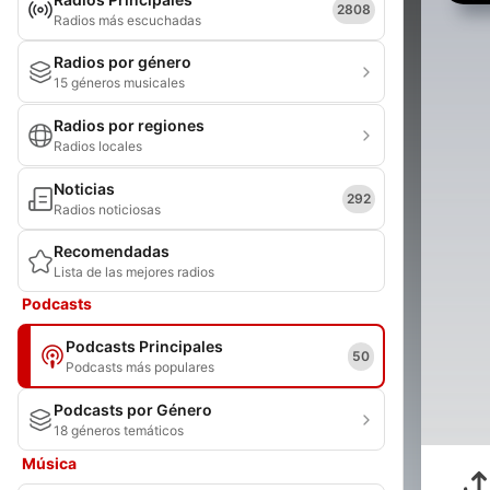
2808
Radios más escuchadas
Radios por género
15 géneros musicales
Radios por regiones
Radios locales
Noticias
292
Radios noticiosas
Recomendadas
Lista de las mejores radios
Podcasts
Podcasts Principales
50
Podcasts más populares
Podcasts por Género
18 géneros temáticos
Música