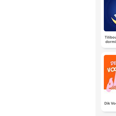
Tilibo
dormi
Dik V