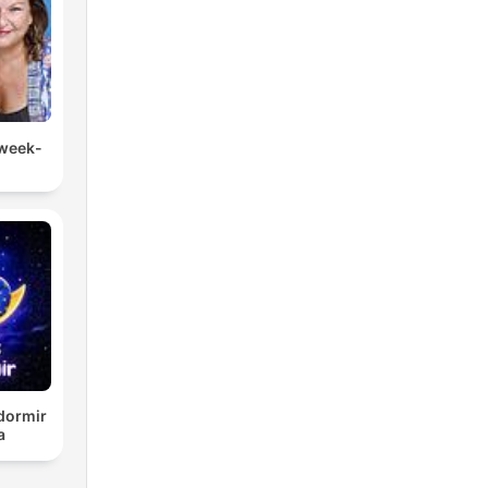
 week-
 dormir
a