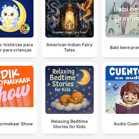
u: histórias para
American Indian Fairy
Babi bere prav
r para crianças
Tales
Relaxing Bedtime
oormekaar Show
Audio Cuen
Stories for Kids