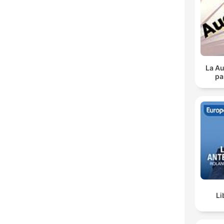
La Au
pa
Li