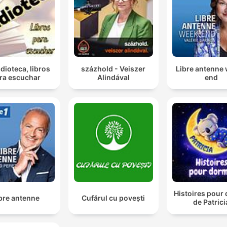
dioteca, libros
százhold - Veiszer
Libre antenne
ra escuchar
Alindával
end
Histoires pour
bre antenne
Cufărul cu povești
de Patrici