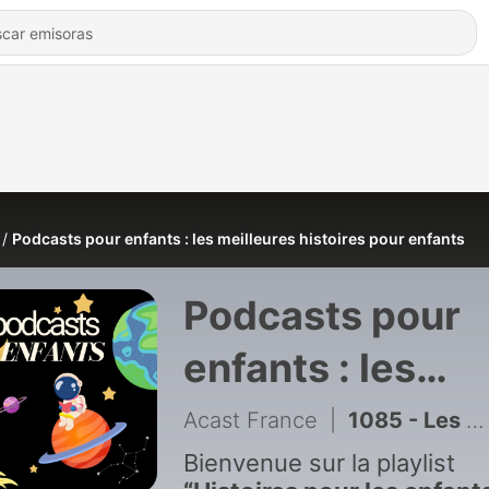
Podcasts pour enfants : les meilleures histoires pour enfants
Podcasts pour
enfants : les
meilleures
Acast France
|
1085 - Les P'tites Histoires - La langue vivante - Un été incroyable - S07E06
histoires pour
Bienvenue sur la playlist