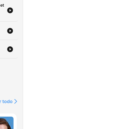
 et
r todo