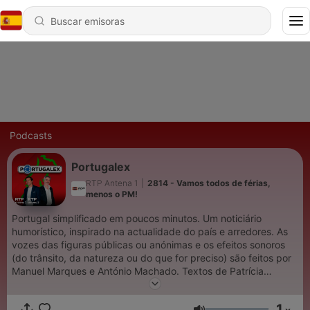
Podcasts
Portugalex
RTP Antena 1
|
2814 - Vamos todos de férias,
menos o PM!
Portugal simplificado em poucos minutos. Um noticiário
humorístico, inspirado na actualidade do país e arredores. As
vozes das figuras públicas ou anónimas e os efeitos sonoros
(do trânsito, da natureza ou do que for preciso) são feitos por
Manuel Marques e António Machado. Textos de Patrícia
Castanheira, sonoplastia de Thomas Anahory.
1