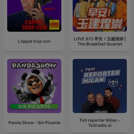
LOVE 972 早安！玉建煌崇 |
L'appel trop con
The Breakfast Quartet
Toti reporter Milan -
Panda Show - Sin Picante
Totiradio.si