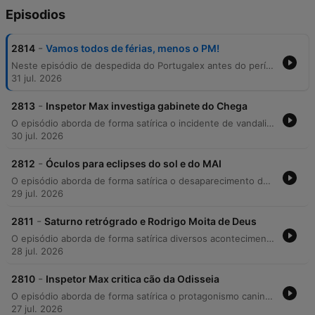
Episodios
-
2814
Vamos todos de férias, menos o PM!
Neste episódio de despedida do Portugalex antes do período de férias, o programa abre as linhas para ouvir os planos de agosto de várias figuras públicas. Entre participações humorísticas de deputados e ministros, o episódio aborda temas como a permanência no Parlamento, planos de descanso em montes com piscina e sugestões irónicas sobre o adiamento de datas festivas.
31 jul. 2026
-
2813
Inspetor Max investiga gabinete do Chega
O episódio aborda de forma satírica o incidente de vandalismo no gabinete de André Ventura na Assembleia da República, explorando as alegações sobre o desaparecimento de documentos e a presença de figuras políticas no local. O conteúdo utiliza o humor para comentar as tensões entre o Chega e o Governo, mencionando supostas provas envolvendo Luís Neves e Luís Montenegro. A segunda parte do programa discute as novas medidas de pagamento anunciadas pelo Ministério da Educação para professores, focando na reação crítica da FENPROF aos valores propostos por resposta classificada ou prova reavaliada. O tom é marcado pela ironia em relação às políticas públicas e à gestão de recursos no setor educativo.
30 jul. 2026
-
2812
Óculos para eclipses do sol e do MAI
O episódio aborda de forma satírica o desaparecimento dos exames do ensino secundário, comparando o fenómeno a um eclipse solar iminente. Através de participações de ouvintes e uma breve intervenção de Luís Montenegro, discute-se também a substituição do programa 'A Nossa Tarde', de Tânia Ribas de Oliveira, por um novo concurso televisivo. A conversa explora o impacto cultural da mudança na programação, com testemunhos que relembram o conteúdo peculiar de programas de variedades e a nostalgia por formatos mais utilitários ou emocionalmente impactantes.
29 jul. 2026
-
2811
Saturno retrógrado e Rodrigo Moita de Deus
O episódio aborda de forma satírica diversos acontecimentos da atualidade portuguesa, começando com uma crítica ao comportamento de influenciadores no evento Sturil Open. O conteúdo explora temas como a suposta infantilização dos jovens e o desaparecimento misterioso de provas de exames num barracão, atribuído ironicamente a um buraco negro. A narrativa percorre ainda notícias sobre figuras políticas e escândalos envolvendo apreensões de substâncias ilícitas por parte da Polícia Judiciária, utilizando o humor para comentar a relação entre empreiteiros e membros do governo.
28 jul. 2026
-
2810
Inspetor Max critica cão da Odisseia
O episódio aborda de forma satírica o protagonismo canino no cinema e na televisão, comparando o sucesso do podengo português no filme Odisseia com a longa carreira do cão Inspector Max. A conversa explora as supostas reivindicações de reconhecimento do animal e a sua experiência em múltiplas temporadas televisivas. A narrativa transita para uma crítica humorística sobre a gestão de recursos públicos, abordando falhas na frota do Inem e propostas absurdas para suprir a falta de profissionais de saúde e educação. O conteúdo utiliza o personagem Inspector Max como elemento central para satirizar crises institucionais e a busca por soluções improvisadas no setor público.
27 jul. 2026