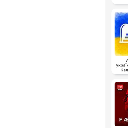
украї
Кал