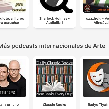
dioteca, libros
Sherlock Holmes -
százhold - Ve
ra escuchar
Audiolibri
Alindáva
Más podcasts internacionales de Arte
טייכר וזרחובי
Classic Books
Radyo Tiyat