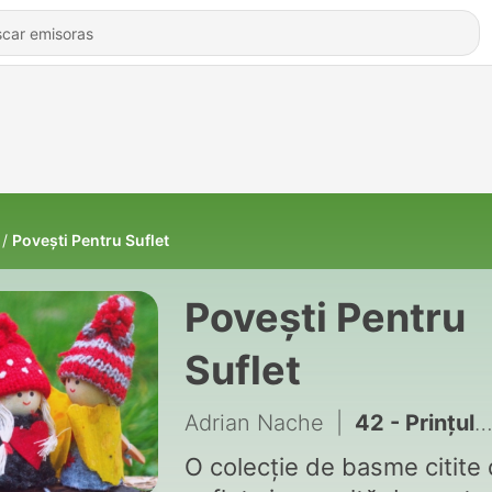
Povești Pentru Suflet
Povești Pentru
Suflet
Adrian Nache
|
42 - Prințul fermecat
O colecție de basme citite 