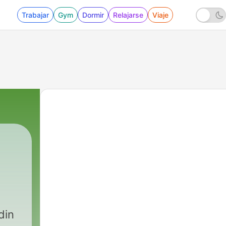
Trabajar
Gym
Dormir
Relajarse
Viaje
din