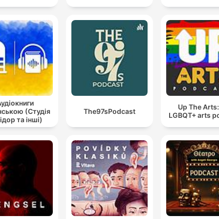
Аудіокниги
Up The Arts
нською (Студія
The97sPodcast
LGBQT+ arts p
ідор та інші)