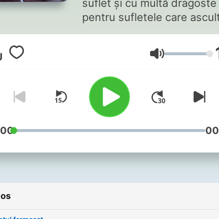
suflet și cu multă dragoste
pentru sufletele care ascul
Volumen
:00
00
ios