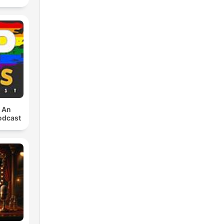
: An
odcast