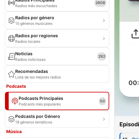
2808
Radios más escuchadas
Radios por género
15 géneros musicales
Radios por regiones
Radios locales
Noticias
292
Radios noticiosas
Recomendadas
Lista de las mejores radios
00
Podcasts
Podcasts Principales
50
Podcasts más populares
Podcasts por Género
18 géneros temáticos
Episod
Música