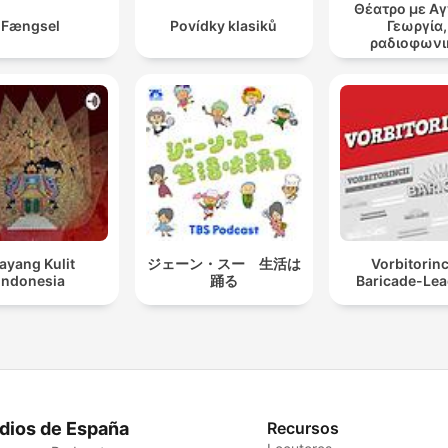
Θέατρο με Α
Fængsel
Povídky klasiků
Γεωργία,
ραδιοφωνι
θεατρικά έ
ayang Kulit
ジェーン・スー 生活は
Vorbitorinc
Indonesia
踊る
Baricade-Lea
dios de España
Recursos