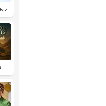
 Soro
قص