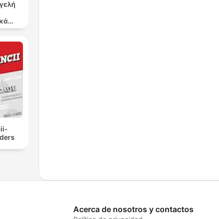
γγελή
κά
ργα
ii-
ders
Acerca de nosotros y contactos