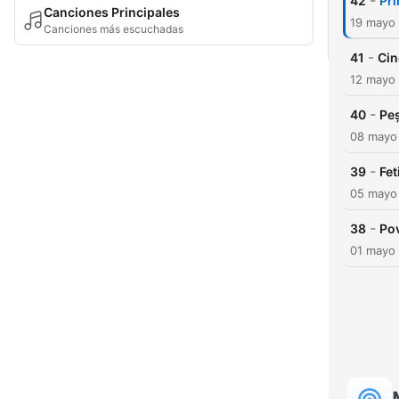
-
42
Pri
Canciones Principales
19 mayo
Canciones más escuchadas
-
41
Cin
12 mayo
-
40
Peș
08 mayo
-
39
Fet
05 mayo
-
38
Pov
01 mayo