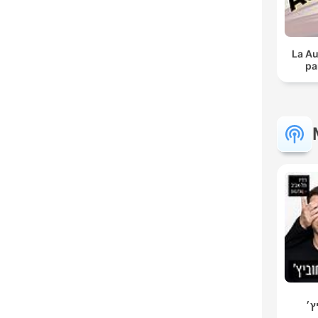
La Au
pa
ץ׳