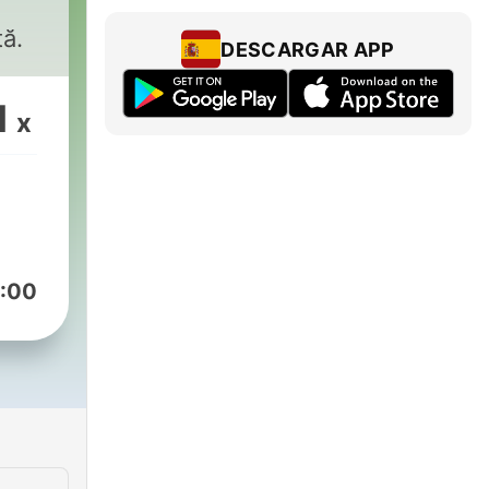
tă.
DESCARGAR APP
1
x
:00