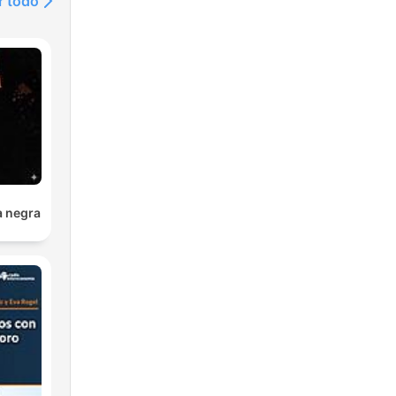
r todo
a negra