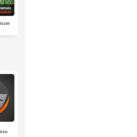
iszer
l
rosu