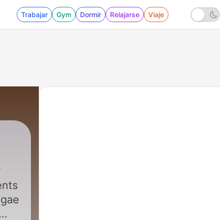
Trabajar
Gym
Dormir
Relajarse
Viaje
ents
ggae