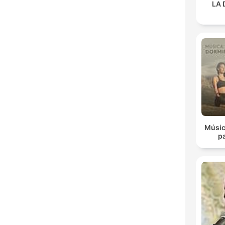
LA 
Músic
p