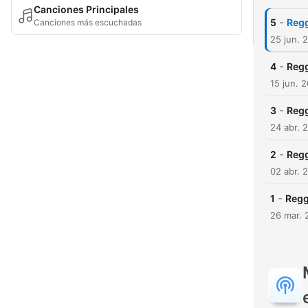
Canciones Principales
-
5
Regg
Canciones más escuchadas
25 jun. 
-
4
Reg
15 jun. 
-
3
Regg
24 abr. 
-
2
Regg
02 abr. 
-
1
Regg
26 mar. 