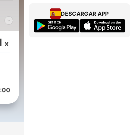
e
DESCARGAR APP
1
x
:00