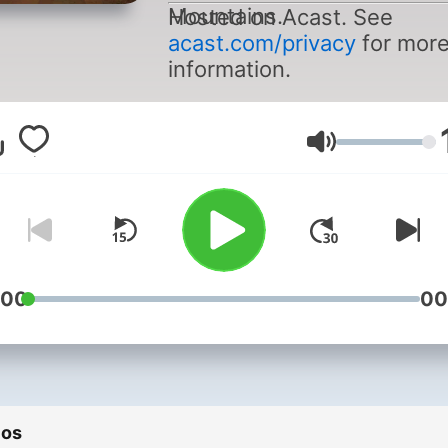
Mountains.
Hosted on Acast. See
acast.com/privacy
for mor
information.
Volumen
:00
00
ios