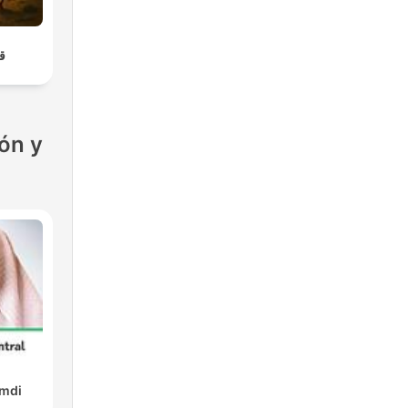
قص
ón y
amdi