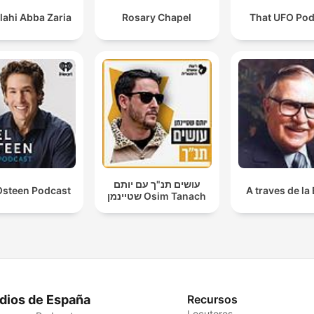
lahi Abba Zaria
Rosary Chapel
That UFO Pod
עושים תנ"ך עם יותם
Osteen Podcast
A traves de la 
שטיינמן Osim Tanach
dios de España
Recursos
Locutores