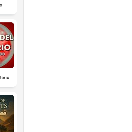
o
terio