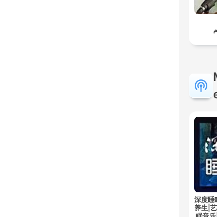
م
深度睡
养生|
眠音乐