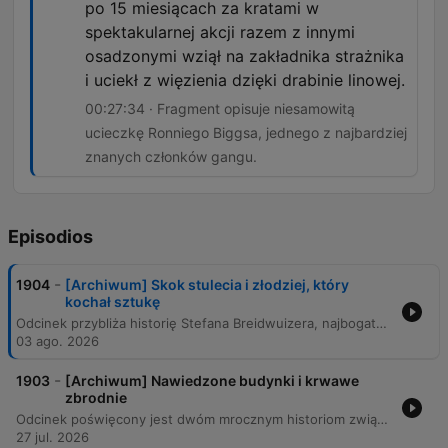
po 15 miesiącach za kratami w
spektakularnej akcji razem z innymi
osadzonymi wziął na zakładnika strażnika
i uciekł z więzienia dzięki drabinie linowej.
00:27:34 · Fragment opisuje niesamowitą
ucieczkę Ronniego Biggsa, jednego z najbardziej
znanych członków gangu.
Episodios
-
1904
[Archiwum] Skok stulecia i złodziej, który
kochał sztukę
Odcinek przybliża historię Stefana Breidwuizera, najbogatszego złodzieja dzieł sztuki w Europie, oraz szczegóły słynnego napadu na pociąg pocztowy w Wielkiej Brytanii z 1963 roku. Poznaj kulisy planowania akcji przez Bruce'a Reynoldsa, przebieg kradzieży ogromnej fortuny oraz losy członków gangu, w tym spektakularną ucieczkę Ronniego Biggsa.
03 ago. 2026
-
1903
[Archiwum] Nawiedzone budynki i krwawe
zbrodnie
Odcinek poświęcony jest dwóm mrocznym historiom związanym z nawiedzonymi domami i tragicznymi zbrodniami. Pierwsza dotyczy podpalenia i morderstwa rodziny na warszawskim Bemowie w 1986 roku, a druga opisuje tajemniczą masakrę sześciu osób w bawarskim gospodarstwie Hinterkaifeck. Segment przedstawia szczegóły zbrodni na farmie Hinterkaifeck, opisując sposób działania mordercy oraz narzędzie zbrodni, jakim był kilow. Następnie omawia najpopularniejsze hipotezy dotyczące sprawców, w tym role Carla Gabriela, Lorenza Schlittenbauera oraz braci Grumb.
27 jul. 2026