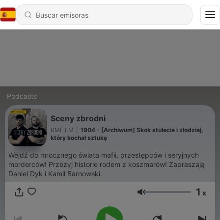
Podcasts
Sceny zbrodni
RMF FM
|
1904 - [Archiwum] Skok stulecia i złodziej,
który kochał sztukę
Wejdź do mrocznego świata mafii, przestępców i seryjnych
morderców! Przeżyj historie rodem z koszmarów! Zapraszają
Daniel Dyk i Kamil Barnowski.
1
x
Volumen