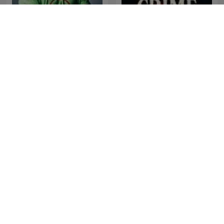
BŰNtények Podcast
True Crime Documentary
ZŁO - Zbrodnia Łowca
Martes De Misterio
Ofiara