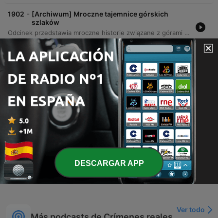
-
1902
[Archiwum] Mroczne tajemnice górskich
szlaków
Odcinek przedstawia mroczne historie związane z górami i niebezpiecznymi regionami, od tajemniczej tragedii na przełęczy Diatłowa w Uralu oraz niewyjaśnionej śmierci fotoreporterki Urszuli Olszowskiej w Tatrach, po brutalną zbrodnię na rodzinie w Alpach Francuskich. Analizowane są również zaginięcia w amerykańskim hrabstwie Humboldt, związane z niebezpieczeństwami w tzw. Szmaragdowym Trójkącie oraz nielegalnymi uprawami marihuany.
20 jul. 2026
-
1901
[Archiwum] Zbrodnie, zaginięcia i legendy.
Tajemnice latarni morskich
Odcinek prezentuje mroczne historie z życia latarników, zaczynając od tragicznych losów rodzin na Bird Rock, gdzie walka o przetrwanie i żałoba doprowadły do dramatycznego finału. Następnie skupia się na tajemniczych zaginięciach na wyspach Flannan w 1900 roku, analizując niepokojące znaleziska ratowników oraz rozważając różne hipotezy – od teorii nadprzyrodzonych po racjonalne wyjaśnienia geologiczne związane z potężnymi falami uderzającymi w klify.
13 jul. 2026
-
1900
[Archiwum] Tajemnicze zbrodnie podczas
wakacji
Odcinek poświęcony tragicznym zdarzeniom kryminalnym, które miały miejsce podczas wakacji. Narrator omawia lincz na polskich doktorantach w Boliwii, brutalne morderstwo niemieckich turystów w Warszawie oraz niewyjaśnione sprawy śmierci Darii Relugi w Gdańsku i polskich studentów w Bułgarii. W przedstawionych historiach analizowane są niejasne okoliczności, błędy w śledztwach oraz trudne do wyjaśnienia motywy sprawców.
06 jul. 2026
DESCARGAR APP
Mostrar más episodios
Ver todo
Más podcasts de Crímenes reales