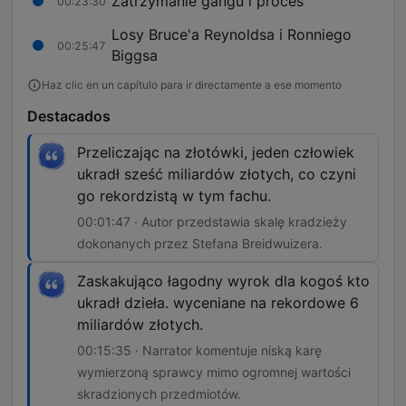
Zatrzymanie gangu i proces
00:23:30
Losy Bruce'a Reynoldsa i Ronniego
00:25:47
Biggsa
Haz clic en un capítulo para ir directamente a ese momento
Destacados
Przeliczając na złotówki, jeden człowiek
ukradł sześć miliardów złotych, co czyni
go rekordzistą w tym fachu.
00:01:47 · Autor przedstawia skalę kradzieży
dokonanych przez Stefana Breidwuizera.
Zaskakująco łagodny wyrok dla kogoś kto
ukradł dzieła. wyceniane na rekordowe 6
miliardów złotych.
00:15:35 · Narrator komentuje niską karę
wymierzoną sprawcy mimo ogromnej wartości
skradzionych przedmiotów.