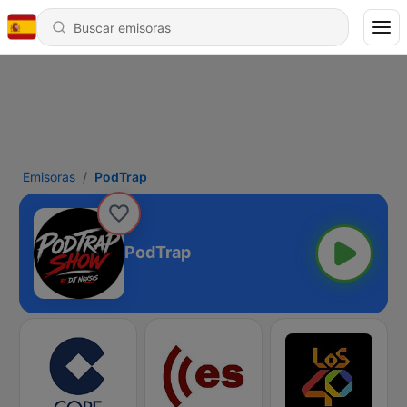
Emisoras
PodTrap
PodTrap