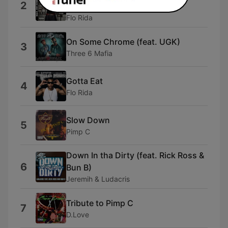
2
Brisco)
Flo Rida
On Some Chrome (feat. UGK)
3
Three 6 Mafia
Gotta Eat
4
Flo Rida
Slow Down
5
Pimp C
Down In tha Dirty (feat. Rick Ross &
6
Bun B)
Jeremih & Ludacris
Tribute to Pimp C
7
D.Love