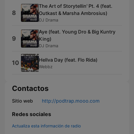
The Art of Storytellin' Pt. 4 (feat.
8
Outkast & Marsha Ambrosius)
DJ Drama
Aye (feat. Young Dro & Big Kuntry
9
King)
DJ Drama
Hellva Day (feat. Flo Rida)
10
Webbz
Contactos
Sitio web
http://podtrap.mooo.com
Redes sociales
Actualiza esta información de radio