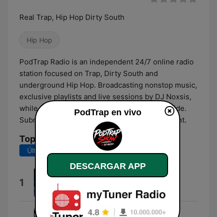
Real Trap, Hip Hop Dirty South
Hip Hop
PodTrap Radio is an independent 24/7 online radio
station focused on Trap, Dirty South and
underground Hip Hop. Broadcasting nonstop music,
exclusive playlists and live sessions by DJ Noxsis,
while supporting independent artists worldwide.
PodTrap en vivo
Submit your music and be part of the movement.
Top Canciones
Últimos 7 días
Últimos 30 días
DESCARGAR APP
Unbreakable
1
Quizzle The Cannon
Money Right (feat. Rick Ross &