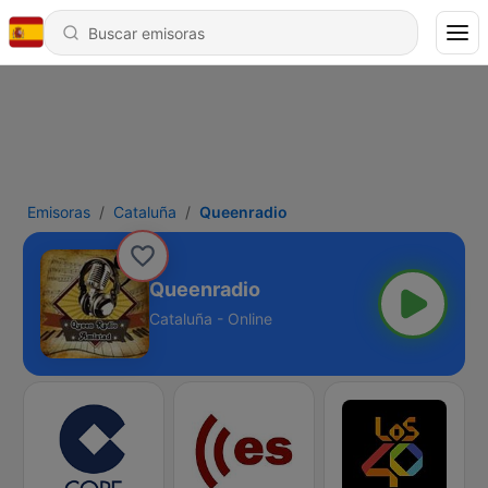
Emisoras
Cataluña
Queenradio
Queenradio
Cataluña - Online