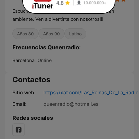
Escucha la mejor musica y disfruta de un buen
ambiente. Ven a divertirte con nosotros!!!
Años 80
Años 90
Latino
Frecuencias Queenradio:
Barcelona:
Online
Contactos
Sitio web
https://xat.com/Las_Reinas_De_La_Radio
Email:
queenradio@hotmail.es
Redes sociales