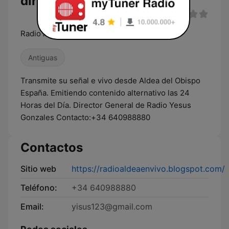
directo
Radio Aldea del Obispo
Antiguas
Transmite su señal e vivo desde Aldea del Obispo
España. Emitiendo contenido alternativo las 24
Horas del Día. Director General de Radio Yesus
Gonzales Contacto:+34 640988880
Contactos
Sitio web
https://radioaldeaenvivo.blogspot.com/
Teléfono:
+34 640988880
Email:
yisus123@gmail.com