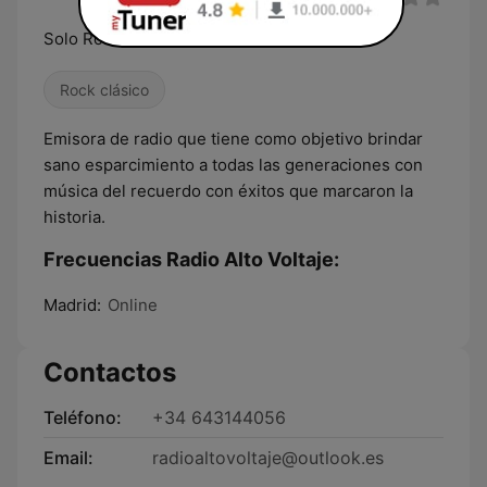
Solo Rock Clásico
Rock clásico
Emisora de radio que tiene como objetivo brindar
sano esparcimiento a todas las generaciones con
música del recuerdo con éxitos que marcaron la
historia.
Frecuencias Radio Alto Voltaje:
Madrid:
Online
Contactos
Teléfono:
+34 643144056
Email:
radioaltovoltaje@outlook.es