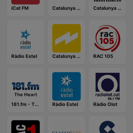
iCat FM
Catalunya Música
Catalunya Informació
Ràdio Estel
Catalunya Ràdio
RAC 105
181.fm - The Heart (Love Songs)
Ràdio Estel
Ràdio Olot