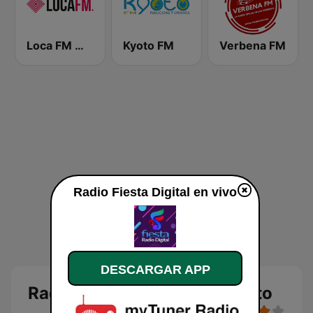
Loca FM Melodic Techno
Kyoto FM
Verbena FM
Radio Fiesta Digital en vivo
DESCARGAR APP
Radio Fiesta Digital en directo