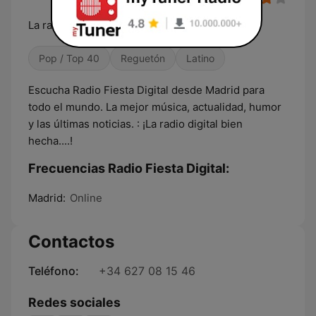
La radio digital bien hecha
Pop / Top 40
Reguetón
Latino
Escucha Radio Fiesta Digital desde Madrid para
todo el mundo. La mejor música, actualidad, humor
y las últimas noticias. : ¡La radio digital bien
hecha....!
Frecuencias Radio Fiesta Digital:
Madrid:
Online
Contactos
Teléfono:
+34 627 08 15 46
Redes sociales