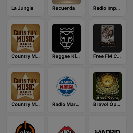
La Jungla
Recuerda
Radio Impuls 101.5 FM
Country Music Radio - Classic Country
Reggae King Radio
Free FM Classics
Country Music Radio - 90's Country
Radio Marca Donostia
Bravo! Ópera radio