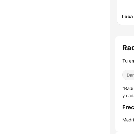
Rad
Tu em
Dan
"Radi
y cad
Frec
Madri