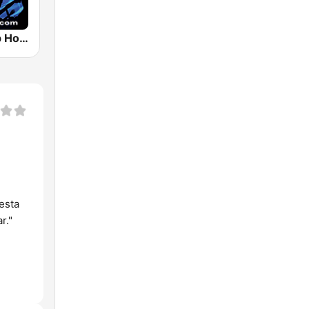
Perfect Deep House
esta
r."