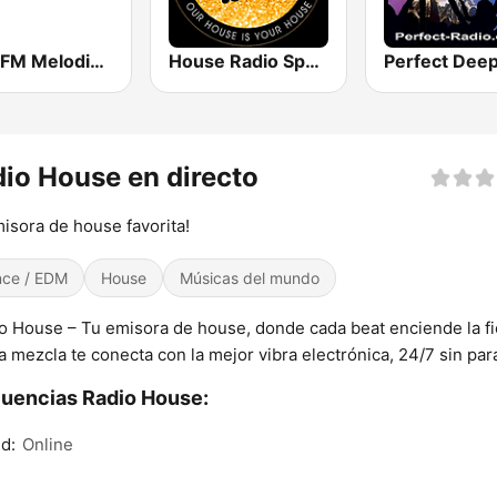
Loca FM Melodic Techno
House Radio Spain
io House en directo
isora de house favorita!
ce / EDM
House
Músicas del mundo
o House – Tu emisora de house, donde cada beat enciende la fi
a mezcla te conecta con la mejor vibra electrónica, 24/7 sin para
uencias Radio House:
d:
Online