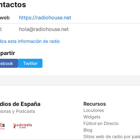
ntactos
 web
https://radiohouse.net
:
hola@radiohouse.net
liza esta información de radio
artir
cebook
Twitter
dios de España
Recursos
Locutores
soras y Podcasts
Widgets
Fútbol en Directo
Blog
Sitios web de radio por paí