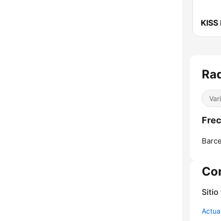
KISS
Rad
Var
Frec
Barce
Co
Sitio
Actua