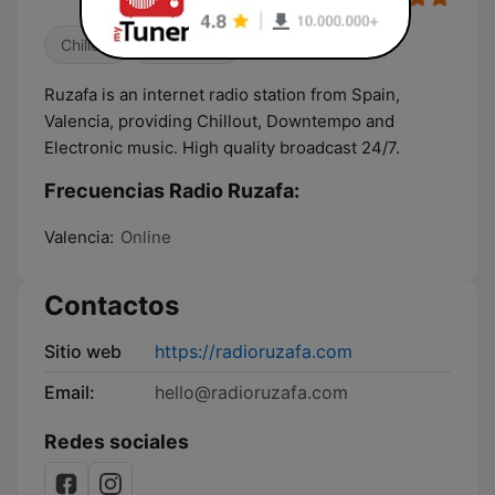
Chillout
Electrónica
Ruzafa is an internet radio station from Spain,
Valencia, providing Chillout, Downtempo and
Electronic music. High quality broadcast 24/7.
Frecuencias Radio Ruzafa:
Valencia:
Online
Contactos
Sitio web
https://radioruzafa.com
Email:
hello@radioruzafa.com
Redes sociales