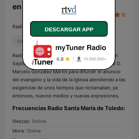
en directo
Radio Santa María de Toledo, te da la palabra
DESCARGAR APP
Cristiana
Radio Santa María comenzaba sus emisiones en
Septiembre de 1993 impulsada por el Cardenal D.
Marcelo González Martín para difundir el anuncio
del evangelio y la vida de la Iglesia atendiendo a las
exigencias de unos tiempos que reclamaban, ya
entonces, nuevos medios y nuevas expresiones.
Frecuencias Radio Santa María de Toledo:
Illescas:
Online
Mora:
Online