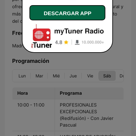
ofrecerte la mejor radio… Más cercana, más plural y
DESCARGAR APP
más especializada para sintonizar cada momento
del día.
Frecuencias Radio Intercontinental:
Madrid:
95.4 FM
Programación
Lun
Mar
Mié
Jue
Vie
Sáb
Dom
Hora
Programa
10:00 - 11:00
PROFESIONALES
EXCEPCIONALES
(Redifusión) - Con Javier
Pascual