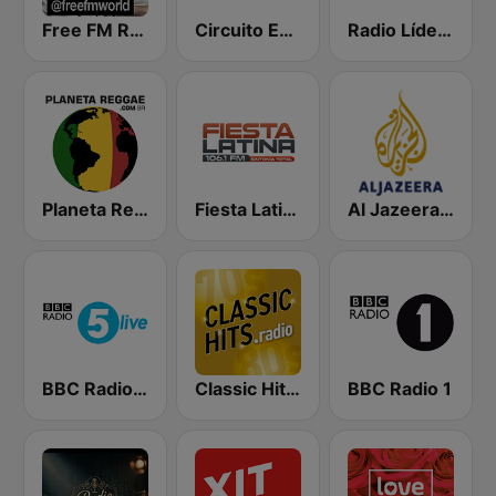
Free FM Rock
Circuito Exitos 99.9 FM
Radio Líder España
Planeta Reggae
Fiesta Latina 106.1 FM
Al Jazeera Arabic (قناة الجزيرة)
BBC Radio 5 live
Classic Hits Radio - USA
BBC Radio 1