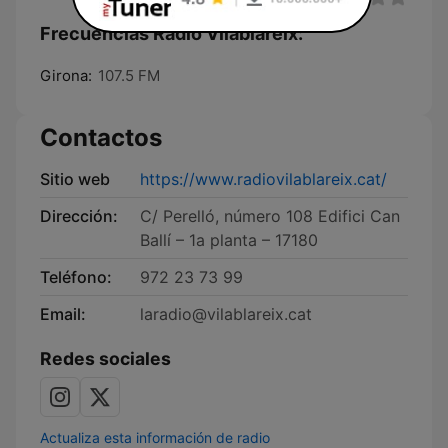
Frecuencias Ràdio Vilablareix:
Girona:
107.5 FM
Contactos
Sitio web
https://www.radiovilablareix.cat/
Dirección:
C/ Perelló, número 108 Edifici Can
Ballí – 1a planta – 17180
Teléfono:
972 23 73 99
Email:
laradio@vilablareix.cat
Redes sociales
Actualiza esta información de radio