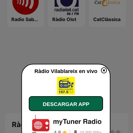
Radio Sabadell 94.6 FM
Ràdio Olot
CatClàssica
Ràdio Vilablareix en vivo
DESCARGAR APP
Ràdio Vilablareix en directo