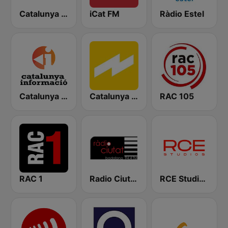
Catalunya Música
iCat FM
Ràdio Estel
Catalunya Informació
Catalunya Ràdio
RAC 105
RAC 1
Radio Ciutat de Badalona 94.4
RCE Studios La Ràdio Catalana de la Cultura i l'Esport