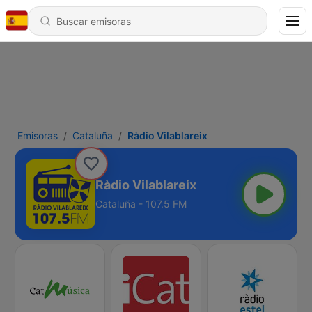
Emisoras
Cataluña
Ràdio Vilablareix
Ràdio Vilablareix
Cataluña - 107.5 FM