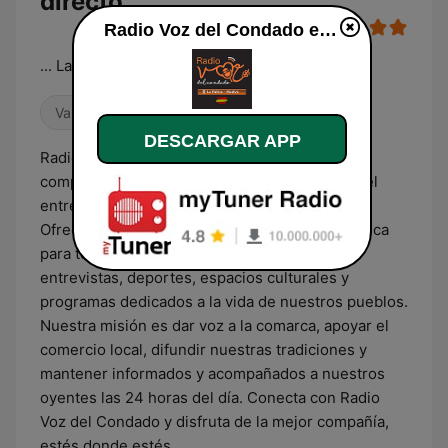
directo
Radio Voz del Condado en vivo
... La radio de tu vida...
Variado
Noticias
Músicas del mundo
DESCARGAR APP
Radio Voz del Condado es una emisora
comprometida con la información, la cultura y el
entretenimiento del Condado de Huelva.
Ofrecemos una programación variada con música
para todos los gustos, noticias de actualidad,
entrevistas, deportes, espacios culturales y
programas dedicados a la vida de nuestros pueblos.
Nuestra misión es dar voz a la comarca, apoyar el
comercio local, difundir nuestras tradiciones y
mantener informados y acompañados a nuestros
oyentes las 24 horas del día. Conecta con Radio
Voz del Condado y disfruta de la mejor compañía,
estés donde estés.