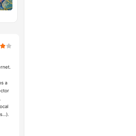
ernet.
os a
ector
,
ocal
as…).