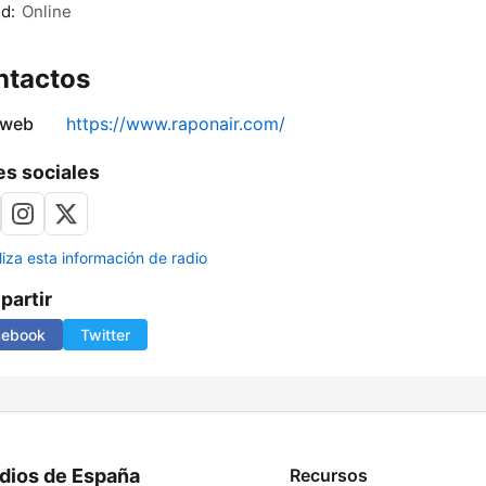
d:
Online
ntactos
 web
https://www.raponair.com/
s sociales
liza esta información de radio
artir
cebook
Twitter
dios de España
Recursos