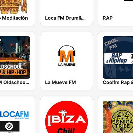
o Meditación
Loca FM Drum&Bass
RAP
bigFM Oldschool Rap & Hip-Hop
La Mueve FM