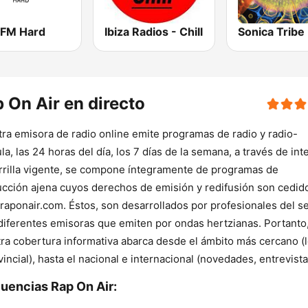
 FM Hard
Ibiza Radios - Chill
Sonica Tribe
 On Air en directo
ra emisora de radio online emite programas de radio y radio-
la, las 24 horas del día, los 7 días de la semana, a través de int
rrilla vigente, se compone íntegramente de programas de
cción ajena cuyos derechos de emisión y redifusión son cedid
aponair.com. Éstos, son desarrollados por profesionales del s
diferentes emisoras que emiten por ondas hertzianas. Portanto
ra cobertura informativa abarca desde el ámbito más cercano (l
vincial), hasta el nacional e internacional (novedades, entrevist
uencias Rap On Air: