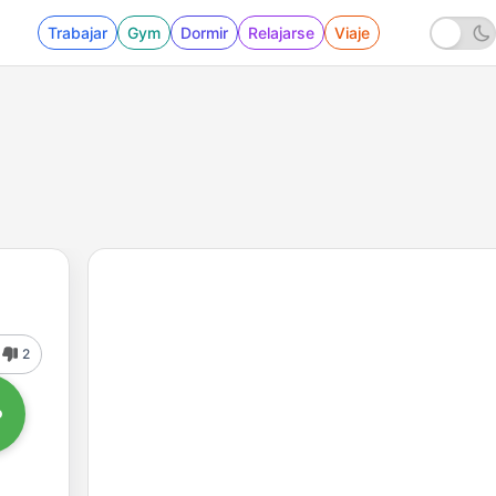
Trabajar
Gym
Dormir
Relajarse
Viaje
2