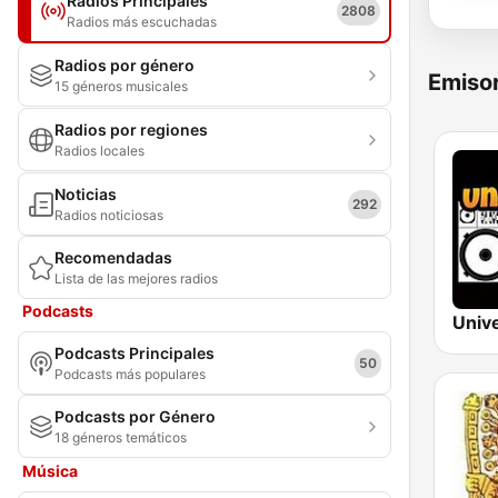
Radios Principales
2808
Radios más escuchadas
Radios por género
Emisor
15 géneros musicales
Radios por regiones
Radios locales
Noticias
292
Radios noticiosas
Recomendadas
Lista de las mejores radios
Podcasts
Univ
Podcasts Principales
50
Podcasts más populares
Podcasts por Género
18 géneros temáticos
Música