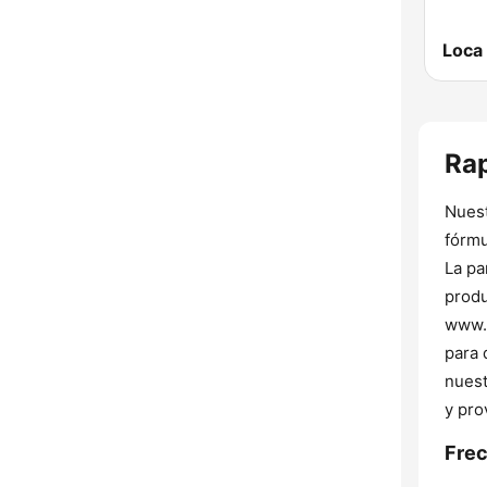
Loca
Rap
Nuest
fórmu
La pa
produ
www.r
para 
nuest
y pro
Frec