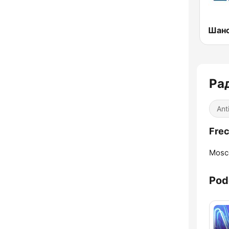
Рад
Ant
Frec
Mosc
Pod