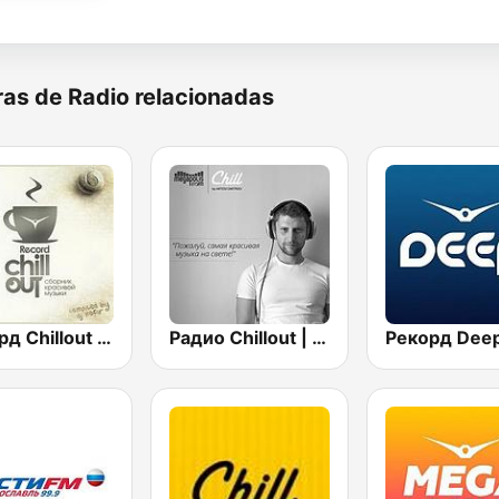
as de Radio relacionadas
Рекорд Chillout (Record Chillout)
Радио Chillout | Chill | Record Chillout