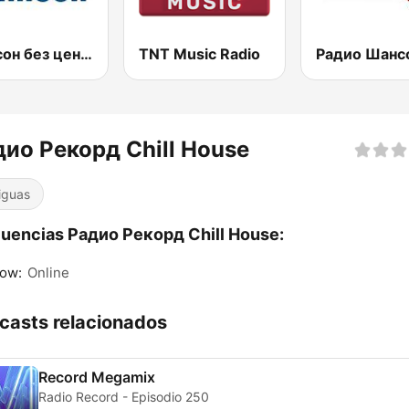
Шансон без цензуры (Shanson bez cenzury)
TNT Music Radio
ио Рекорд Chill House
iguas
uencias Радио Рекорд Chill House:
ow:
Online
casts relacionados
Record Megamix
Radio Record - Episodio 250