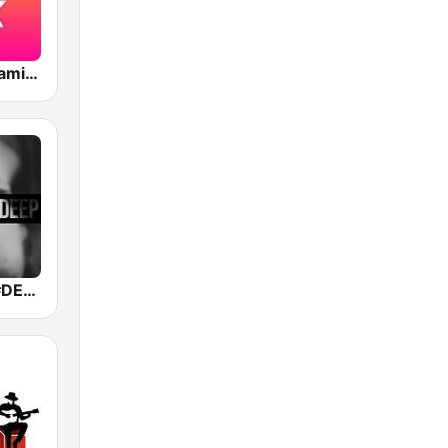
Рекорд Megamix (Record Megamix)
Sound Park #DEEP