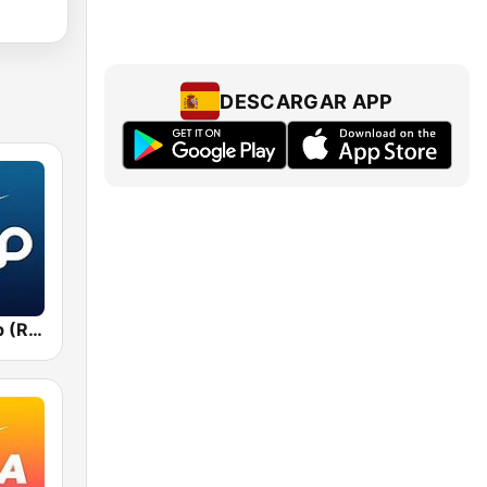
DESCARGAR APP
Рекорд Deep (Record Deep)