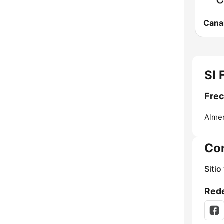
SI 
Frec
Almer
Co
Sitio
Rede