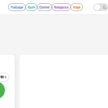
Trabajar
Gym
Dormir
Relajarse
Viaje
6