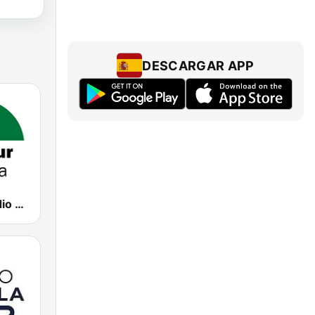
DESCARGAR APP
CanalSur Radio Almería