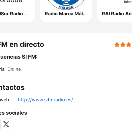
CanalSur Radio Córdoba
Radio Marca Málaga
FM en directo
uencias SI FM:
ía:
Online
ntactos
 web
http://www.sifmradio.es/
s sociales