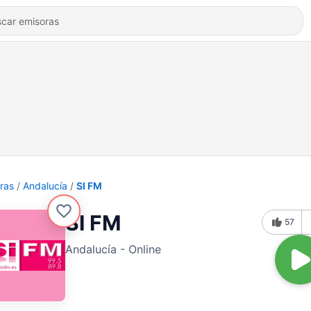
ras
Andalucía
SI FM
SI FM
57
Andalucía - Online