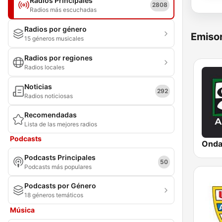
Radios Principales
2808
Radios más escuchadas
Radios por género
Emisor
15 géneros musicales
Radios por regiones
Radios locales
Noticias
292
Radios noticiosas
Recomendadas
Lista de las mejores radios
Podcasts
Podcasts Principales
50
Podcasts más populares
Podcasts por Género
18 géneros temáticos
Música