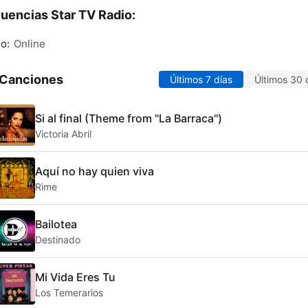
uencias Star TV Radio:
o:
Online
 Canciones
Últimos 7 días
Últimos 30 
Si al final (Theme from "La Barraca")
Victoria Abril
Aquí no hay quien viva
Rime
Bailotea
Destinado
Mi Vida Eres Tu
Los Temerarios