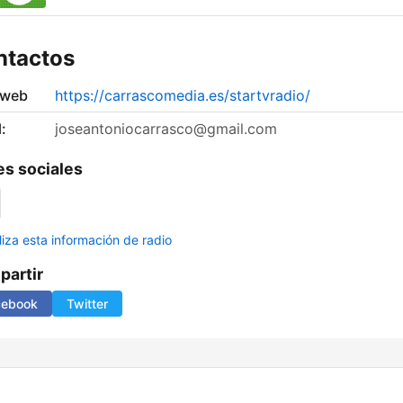
ntactos
 web
https://carrascomedia.es/startvradio/
:
joseantoniocarrasco@gmail.com
s sociales
liza esta información de radio
artir
cebook
Twitter