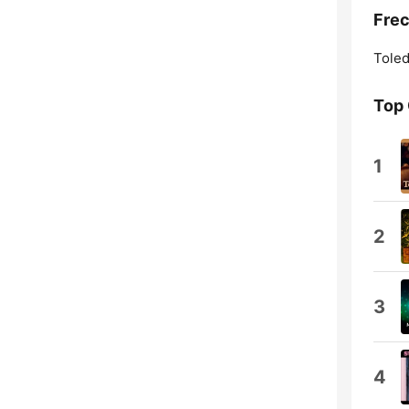
Frec
Toled
Top
1
2
3
4