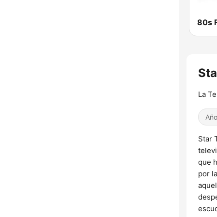
Sta
La Te
Año
Star 
telev
que h
por l
aquel
despe
escuc