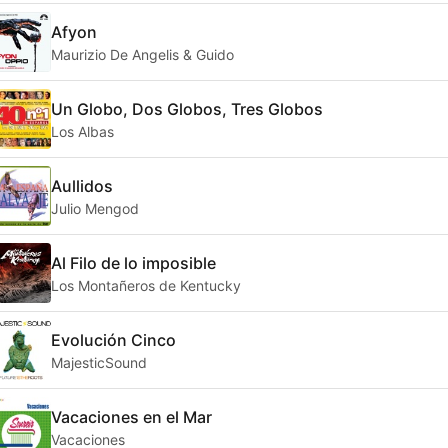
Afyon
Maurizio De Angelis & Guido
Un Globo, Dos Globos, Tres Globos
Los Albas
Aullidos
Julio Mengod
Al Filo de lo imposible
Los Montañeros de Kentucky
Evolución Cinco
MajesticSound
Vacaciones en el Mar
Vacaciones