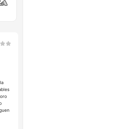
la
ables
noro
o
iguen