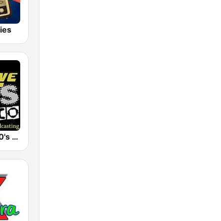
ies
New Wave 80's Music Radio