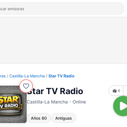
ras
Castilla-La Mancha
Star TV Radio
Star TV Radio
0
Castilla-La Mancha - Online
Años 80
Antiguas