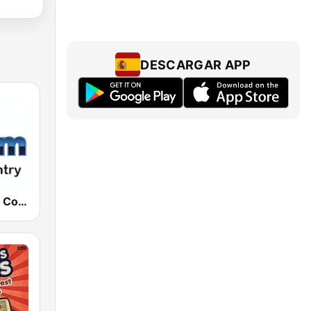
DESCARGAR APP
181.fm - Real Country