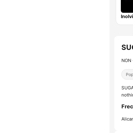
Inolv
SUG
NON 
Pop
SUGAR
nothi
Fre
Alica