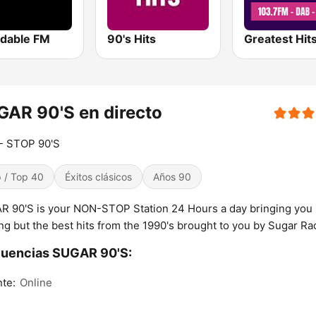
idable FM
90's Hits
AR 90'S en directo
- STOP 90'S
 / Top 40
Éxitos clásicos
Años 90
 90'S is your NON-STOP Station 24 Hours a day bringing you
ng but the best hits from the 1990's brought to you by Sugar Ra
cuencias SUGAR 90'S:
nte:
Online