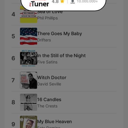
Sea of Love
4
Phil Phillips
There Goes My Baby
5
Drifters
In the Still of the Night
6
Five Satins
Witch Doctor
7
David Seville
16 Candles
8
The Crests
My Blue Heaven
9
Fats Domino