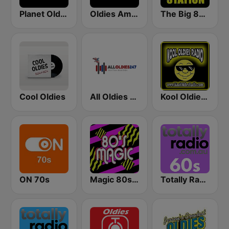
Planet Oldies Radio
Oldies America
The Big 80s Station
Cool Oldies
All Oldies 247
Kool Oldies Radio
ON 70s
Magic 80s Florida
Totally Radio 60s