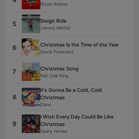
4
Bryan Adams
Sleigh Ride
5
Johnny Mathis
Christmas Is the Time of the Year
6
David Pomeranz
Christmas Song
7
Nat Cole King
It's Gonna Be a Cold, Cold
8
Christmas
Dana
I Wish Every Day Could Be Like
9
Christmas
Geary Hanley