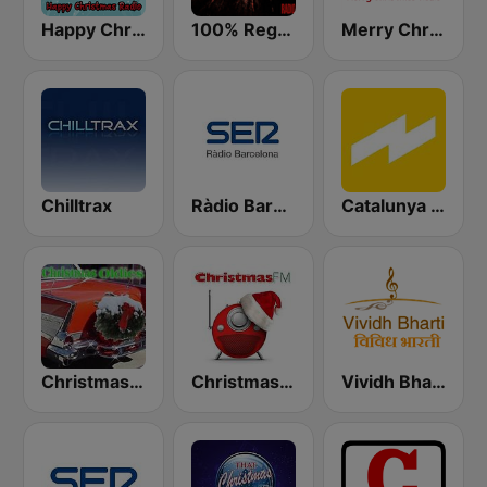
Happy Christmas Radio
100% Reggaeton Radio
Merry Christmas Radio
Chilltrax
Ràdio Barcelona SER
Catalunya Ràdio
Christmas Oldies
Christmas FM
Vividh Bharti (विविध भारती)