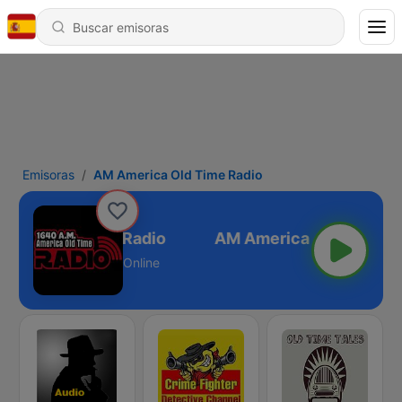
Emisoras
AM America Old Time Radio
rica Old Time Radio
Online