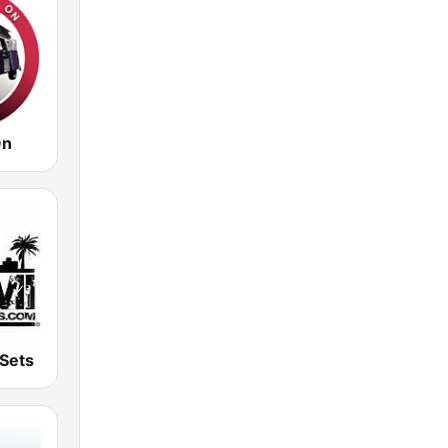
On
Sets