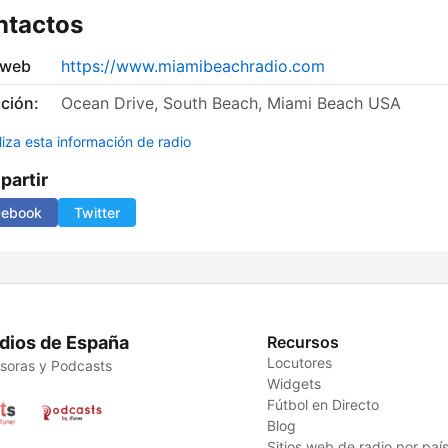
ntactos
 web
https://www.miamibeachradio.com
ción:
Ocean Drive, South Beach, Miami Beach USA
liza esta información de radio
artir
cebook
Twitter
dios de España
Recursos
Locutores
soras y Podcasts
Widgets
Fútbol en Directo
Blog
Sitios web de radio por paí