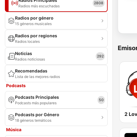
Radios Principales
2808
Radios más escuchadas
Radios por género
15 géneros musicales
Radios por regiones
Radios locales
Emisor
Noticias
292
Radios noticiosas
Recomendadas
Lista de las mejores radios
Podcasts
Podcasts Principales
50
Podcasts más populares
2 Lo
Podcasts por Género
18 géneros temáticos
Música