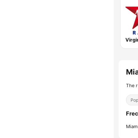
Virgi
Mi
The r
Pop
Frec
Miam