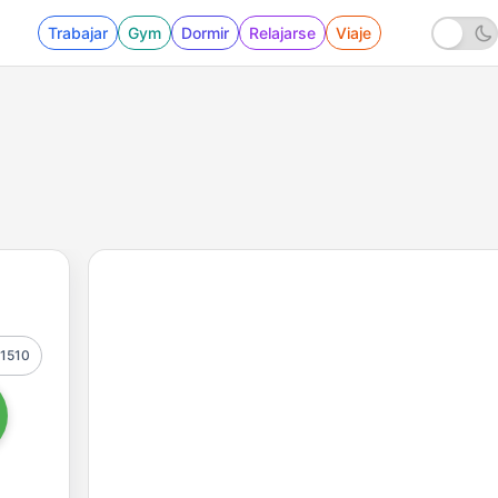
Trabajar
Gym
Dormir
Relajarse
Viaje
1510