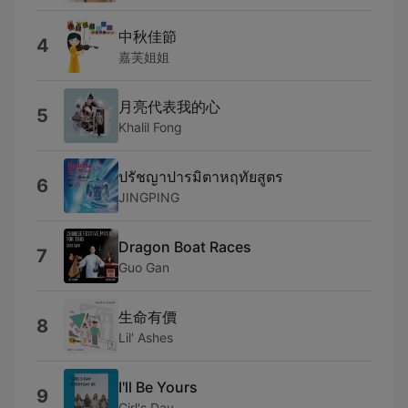
中秋佳節
4
嘉芙姐姐
月亮代表我的心
5
Khalil Fong
ปรัชญาปารมิตาหฤทัยสูตร
6
่JINGPING
Dragon Boat Races
7
Guo Gan
生命有價
8
Lil' Ashes
I'll Be Yours
9
Girl's Day