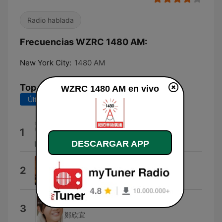
Radio hablada
Frecuencias WZRC 1480 AM:
New York City:
1480 AM
Top Canciones
WZRC 1480 AM en vivo
Últimos 7 días
Últimos 30 días
Summer
1
Bobby Chen
DESCARGAR APP
Shooooot !
2
Taro Iwashiro
擁抱愛
3
鄭欣宜