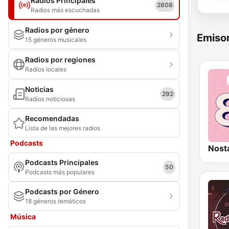
Radios Principales
2808
Radios más escuchadas
Radios por género
Emisor
15 géneros musicales
Radios por regiones
Radios locales
Noticias
292
Radios noticiosas
Recomendadas
Lista de las mejores radios
Podcasts
Nost
Podcasts Principales
50
Podcasts más populares
Podcasts por Género
18 géneros temáticos
Música