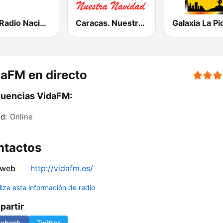
RNV Radio Nacional de Venezuela - Clásica
Caracas. Nuestra Navidad...
Galaxia La Pi
aFM en directo
uencias VidaFM:
d:
Online
ntactos
 web
http://vidafm.es/
liza esta información de radio
artir
cebook
Twitter