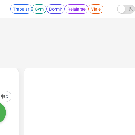
Trabajar
Gym
Dormir
Relajarse
Viaje
5