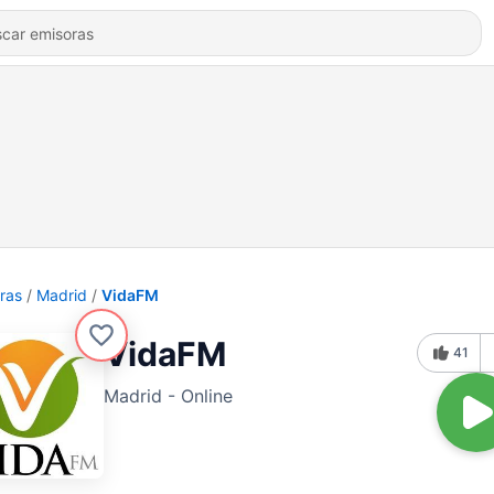
ras
Madrid
VidaFM
VidaFM
41
Madrid - Online