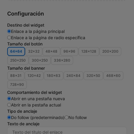
Configuración
Destino del widget
Enlace a la página principal
Enlace a la página de radio específica
Tamaño del botón
64×64
32×32
48×48
96×96
128×128
200×200
250×250
300×250
336×280
Tamaño del banner
88×31
120×42
180×63
240×84
320×50
468×60
728×90
Comportamiento del widget
Abrir en una pestaña nueva
Abrir en la pestaña actual
Tipo de anclaje
Do follow (predeterminado)
No follow
Texto de anclaje