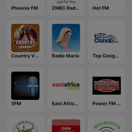
Phoenix FM
ZNBC Radio 2
Hot FM
Country Vibes
Radio Maria
Top Congo FM
5FM
East Africa Radio
Power FM Zambia