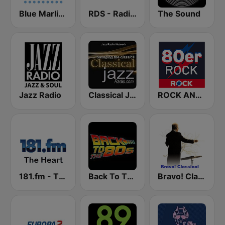
Blue Marlin Ibiza Radio
RDS - Radio Dimensione Suono
The Sound
Jazz Radio
Classical Jazz Radio
ROCK ANTENNE 80er Rock
181.fm - The Heart (Love Songs)
Back To The 80's Radio
Bravo! Classical Music