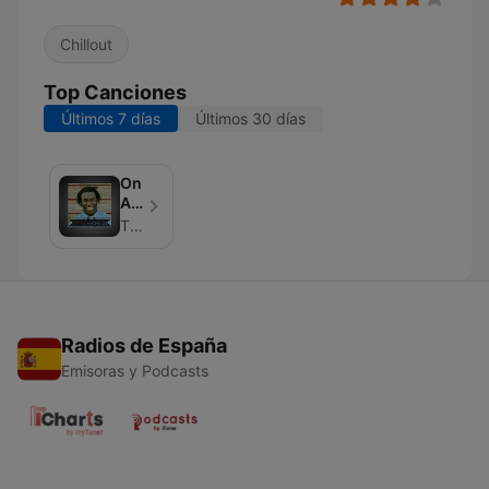
Chillout
Top Canciones
Últimos 7 días
Últimos 30 días
On
Air
With
The Jo Johnson
The
Jo
Radios de España
Emisoras y Podcasts