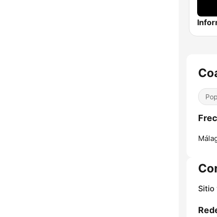
Info
Coa
Pop
Frec
Málag
Co
Sitio
Rede