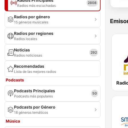
Radios Principales
2808
Radios más escuchadas
Radios por género
Emisor
15 géneros musicales
Radios por regiones
Radios locales
Noticias
292
Radios noticiosas
Recomendadas
Lista de las mejores radios
Podcasts
Podcasts Principales
50
Podcasts más populares
Podcasts por Género
18 géneros temáticos
Música