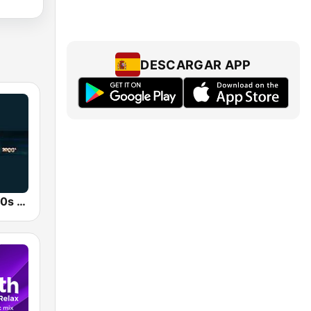
DESCARGAR APP
80s 90s 2000s Super Hits