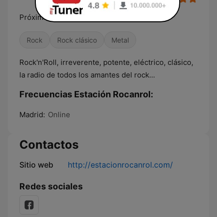
Próxima parada Estación Rocanrol
Rock
Rock clásico
Metal
Rock'n'Roll, irreverente, potente, eléctrico, clásico,
la radio de todos los amantes del rock...
Frecuencias Estación Rocanrol:
Madrid:
Online
Contactos
Sitio web
http://estacionrocanrol.com/
Redes sociales