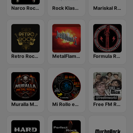
Narco Rock Metal
Rock Klassiker
Mariskal Rock
Retro Rock Revival
MetalFlames Radio
Formula Rockera Online
Muralla Metal Rock
Mi Rollo es el Rock Radio
Free FM Rock