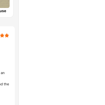
ouse
 an
nd the