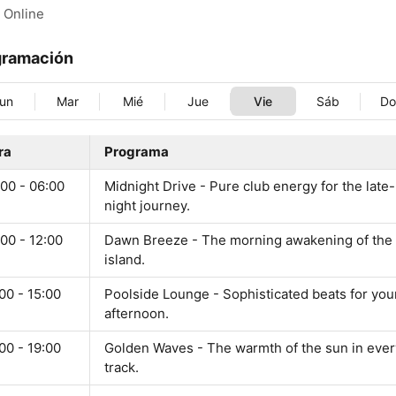
Online
gramación
un
Mar
Mié
Jue
Vie
Sáb
D
ra
Programa
00 - 06:00
Midnight Drive - Pure club energy for the late-
night journey.
00 - 12:00
Dawn Breeze - The morning awakening of the
island.
00 - 15:00
Poolside Lounge - Sophisticated beats for you
afternoon.
00 - 19:00
Golden Waves - The warmth of the sun in ever
track.