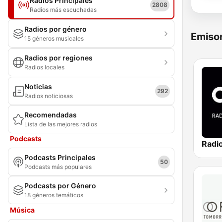
Radios Principales
2808
Radios más escuchadas
Radios por género
Emisor
15 géneros musicales
Radios por regiones
Radios locales
Noticias
292
Radios noticiosas
Recomendadas
Lista de las mejores radios
Podcasts
Podcasts Principales
50
Podcasts más populares
Podcasts por Género
18 géneros temáticos
Música