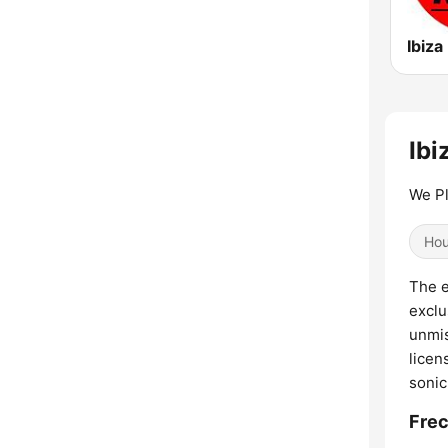
Ibi
We Pl
Ho
The e
exclu
unmis
licen
sonic
Frec