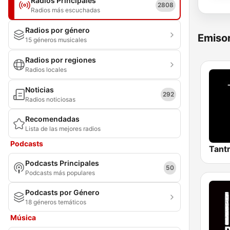
Radios Principales
2808
Radios más escuchadas
Radios por género
Emisor
15 géneros musicales
Radios por regiones
Radios locales
Noticias
292
Radios noticiosas
Recomendadas
Lista de las mejores radios
Podcasts
Tantr
Podcasts Principales
50
Podcasts más populares
Podcasts por Género
18 géneros temáticos
Música