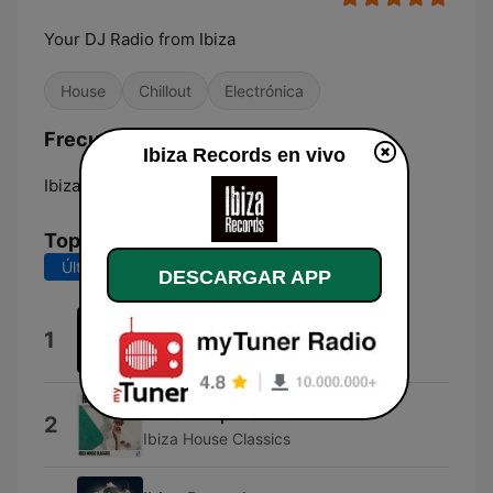
Your DJ Radio from Ibiza
House
Chillout
Electrónica
Frecuencias Ibiza Records:
Ibiza Records en vivo
Ibiza:
Online
Top Canciones
Últimos 7 días
Últimos 30 días
DESCARGAR APP
Ibiza Tech House
1
House
Ibiza Deep House
2
Ibiza House Classics