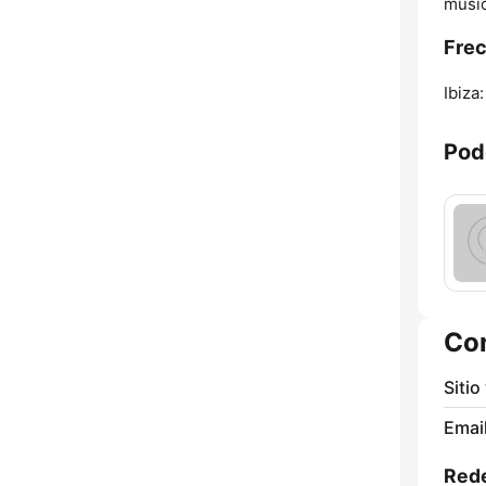
músi
Frec
Ibiza:
Pod
Co
Sitio
Email
Rede