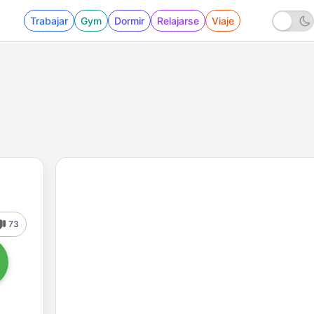
Trabajar
Gym
Dormir
Relajarse
Viaje
73