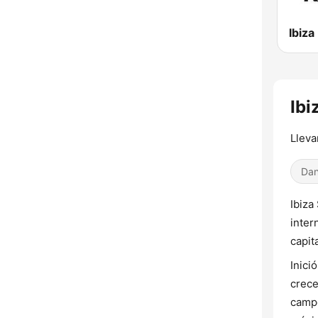
Ibiz
Ibi
Lleva
Dan
Ibiza
inter
capit
Inici
crece
campo