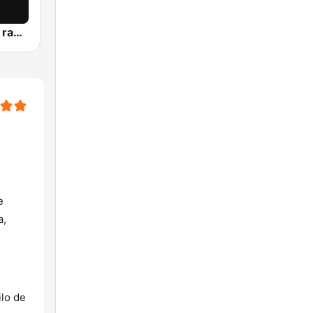
passion ibiza radio
e
a,
ilo de