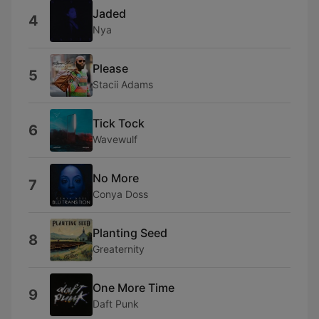
Jaded
4
Nya
Please
5
Stacii Adams
Tick Tock
6
Wavewulf
No More
7
Conya Doss
Planting Seed
8
Greaternity
One More Time
9
Daft Punk