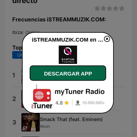
directo
Frecuencias iSTREAMMUZIK.COM:
Ibiza:
Online
iSTREAMMUZIK.COM en vivo
Top Canciones
Últimos 7 días
Últimos 30 días
Smile
DESCARGAR APP
1
Natalie Gauci
High Love
2
DEAN JAMES
Smack That (feat. Eminem)
3
Akon