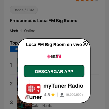
Dance / EDM
Frecuencias Loca FM Big Room:
Madrid:
Online
Top Canciones
Loca FM Big Room en vivo
Últimos 7 días
Últimos 30 días
Ode To Oi
1
TJR
DESCARGAR APP
Bad (feat. Vassy)
2
David Guetta
This Is What You Came For
3
Calvin Harris