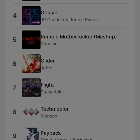
Gossip
4
JP Candela & Robbie Rivera
Rumble Motherfucker (Mashup)
5
Garmiani
Glider
6
Jeffer
Flight
7
Steve Aoki
Technicolor
8
Madeon
Payback
9
Dimitri Vangelis & Wyman