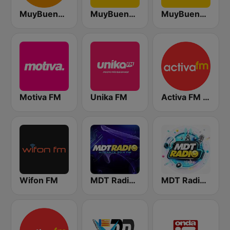
MuyBuena - Alicante
MuyBuena Valencia
MuyBuena Benidorm
Motiva FM
Unika FM
Activa FM - Alicante
Wifon FM
MDT Radio Alicante
MDT Radio Valencia