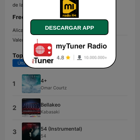
de la revolución sonora!
Frecuencias Mi Radio FM:
DESCARGAR APP
Alicante:
99.5 FM
Valencia:
87.7 FM
Top Canciones
Últimos 7 días
Últimos 30 días
4+
1
Omar Courtz
Bellakeo
2
Kabasaki
54 (Instrumental)
3
54