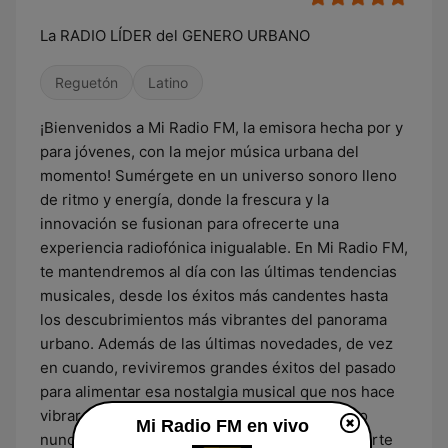
La RADIO LÍDER del GENERO URBANO
Reguetón
Latino
¡Bienvenidos a Mi Radio FM, la emisora hecha por y
para jóvenes, con la mejor música urbana del
momento! Sumérgete en un universo sonoro lleno
de ritmo y energía, donde la frescura y la
innovación se fusionan para ofrecerte una
experiencia radiofónica inigualable. En Mi Radio FM,
te mantendremos al día con las últimas tendencias
musicales, desde los éxitos más candentes hasta
los descubrimientos más vibrantes del panorama
urbano. Además de las últimas novedades, de vez
en cuando, reviviremos grandes éxitos del pasado
para alimentar esa nostalgia musical que nos hace
vibrar. Únete a nosotros y vive la música como
Mi Radio FM en vivo
nunca antes en Mi Radio FM. ¡Síguenos y sé parte