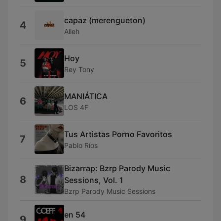
capaz (merengueton)
4
Alleh
Hoy
5
Rey Tony
MANIÁTICA
6
LOS 4F
Tus Artistas Porno Favoritos
7
Pablo Ríos
Bizarrap: Bzrp Parody Music
8
Sessions, Vol. 1
Bzrp Parody Music Sessions
en 54
9