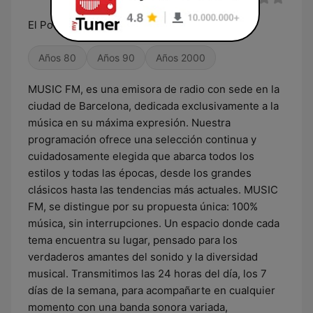
El Poder de la Música
Años 80
Años 90
Años 2000
MUSIC FM, es una emisora de radio con sede en la
ciudad de Barcelona, dedicada exclusivamente a la
música en su máxima expresión. Nuestra
programación ofrece una selección continua y
cuidadosamente elegida que abarca todos los
estilos y todas las épocas, desde los grandes
clásicos hasta las tendencias más actuales. MUSIC
FM, se distingue por su propuesta única: 100%
música, sin interrupciones. Un espacio donde cada
tema encuentra su lugar, pensado para los
verdaderos amantes del sonido y la diversidad
musical. Transmitimos las 24 horas del día, los 7
días de la semana, para acompañarte en cualquier
momento con una banda sonora variada,