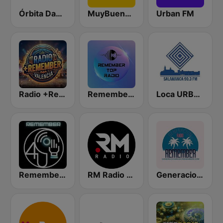
Órbita Dance
MuyBuena Benidorm
Urban FM
Radio +Remember Valencia
Remember Top Radio
Loca URBAN Salamanca
Remember 4 U
RM Radio La Manchuela
Generacion Radio Remember