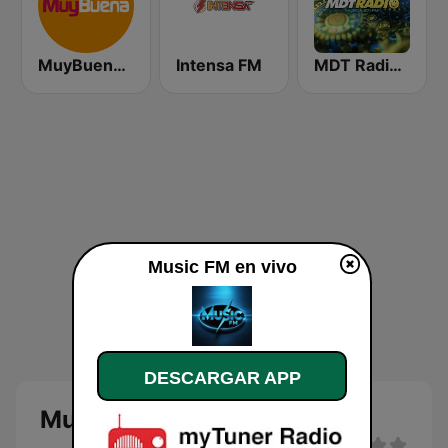
MuyBuena - Alicante
Intensa FM
MDT Radio Murcia
Music FM en vivo
DESCARGAR APP
Music FM en directo