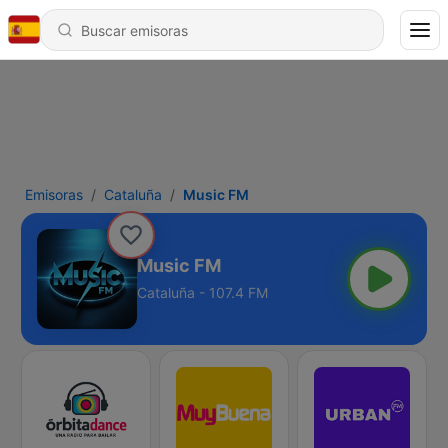
Emisoras
Cataluña
Music FM
Music FM
Cataluña - 107.4 FM