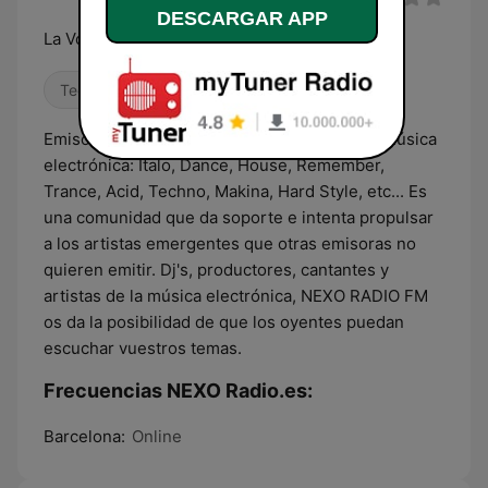
DESCARGAR APP
La Voz de la Música Electrónica
Techno
Dance / EDM
House
Emisora exclusiva de todos los estilos de la música
electrónica: Italo, Dance, House, Remember,
Trance, Acid, Techno, Makina, Hard Style, etc... Es
una comunidad que da soporte e intenta propulsar
a los artistas emergentes que otras emisoras no
quieren emitir. Dj's, productores, cantantes y
artistas de la música electrónica, NEXO RADIO FM
os da la posibilidad de que los oyentes puedan
escuchar vuestros temas.
Frecuencias NEXO Radio.es:
Barcelona:
Online