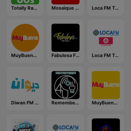
Totally Radio 80s
Mosaique FM (موزاييك إف إم)
Loca FM Techno
MuyBuena - Alicante
Fabulosa FM
Loca FM Tech House
Diwan FM (ديوان إف إم)
Remember 4 U
MuyBuena Torrevieja