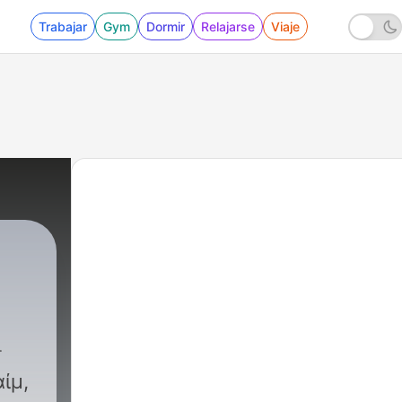
Trabajar
Gym
Dormir
Relajarse
Viaje
ίμ,