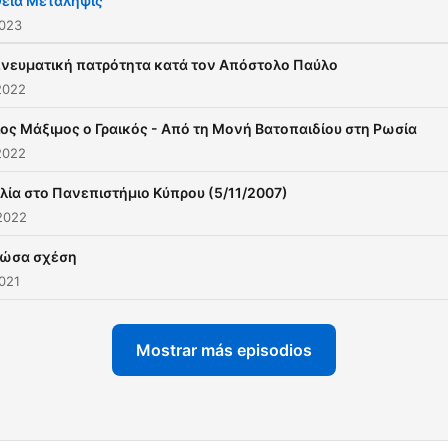
Θεία Μετάληψις
2023
πνευματική πατρότητα κατά τον Απόστολο Παύλο
2022
ιος Μάξιμος ο Γραικός - Από τη Μονή Βατοπαιδίου στη Ρωσία
2022
λία στο Πανεπιστήμιο Κύπρου (5/11/2007)
2022
ζώσα σχέση
2021
Mostrar más episodios