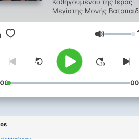
Καθηγουμένου της Ιεράς
Μεγίστης Μονής Βατοπαιδ
Volumen
:00
00
ios