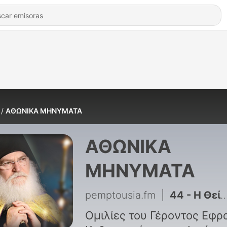
ΑΘΩΝΙΚΑ ΜΗΝΥΜΑΤΑ
ΑΘΩΝΙΚΑ
ΜΗΝΥΜΑΤΑ
pemptousia.fm
|
44 - Η Θεία Μετάληψις
Ομιλίες του Γέροντος Εφρα