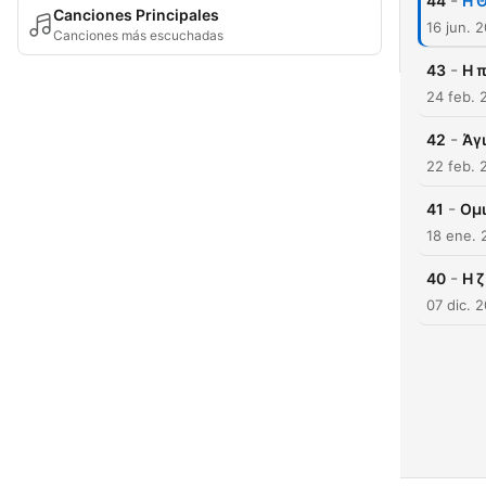
-
44
Η 
Canciones Principales
16 jun. 
Canciones más escuchadas
-
43
Η 
24 feb. 
-
42
Άγ
22 feb. 
-
41
Ομι
18 ene. 
-
40
Η 
07 dic. 