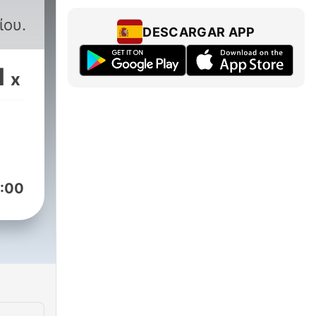
ίου.
DESCARGAR APP
1
x
:00